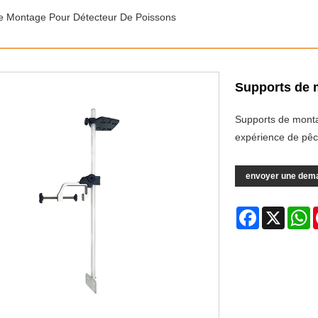
e Montage Pour Détecteur De Poissons
Supports de 
Supports de monta
expérience de pê
envoyer une dem
Facebook
X
W