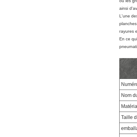
ou les g
ainsi d'a
L'une de
planches
rayures 
En ce qu
pneumati
Numéro 
Nom du 
Matéria
Taille 
emball