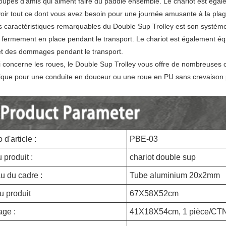
roupes d'amis qui aiment faire du paddle ensemble. Le chariot est égal
voir tout ce dont vous avez besoin pour une journée amusante à la plag
s caractéristiques remarquables du Double Sup Trolley est son système
 fermement en place pendant le transport. Le chariot est également é
et des dommages pendant le transport.
i concerne les roues, le Double Sup Trolley vous offre de nombreuses o
que pour une conduite en douceur ou une roue en PU sans crevaison pou
d'article :
PBE-03
produit :
chariot double sup
u du cadre :
Tube aluminium 20x2mm
du produit
67X58X52cm
age :
41X18X54cm, 1 pièce/CT