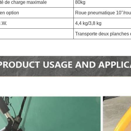
té de charge maximale
80kg
en option
Roue pneumatique 10''/roue
N.W.
4,4 kg/3,8 kg
Transporte deux planches 