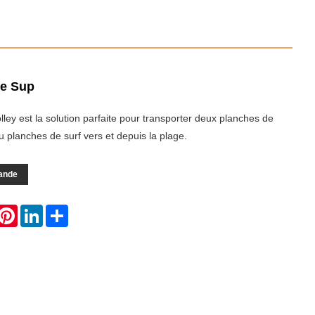
le Sup
ley est la solution parfaite pour transporter deux planches de
 planches de surf vers et depuis la plage.
ande
hatsApp
Pinterest
LinkedIn
Share