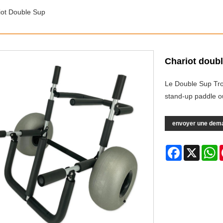
iot Double Sup
Chariot doub
Le Double Sup Trol
stand-up paddle ou
envoyer une dem
Facebook
X
W