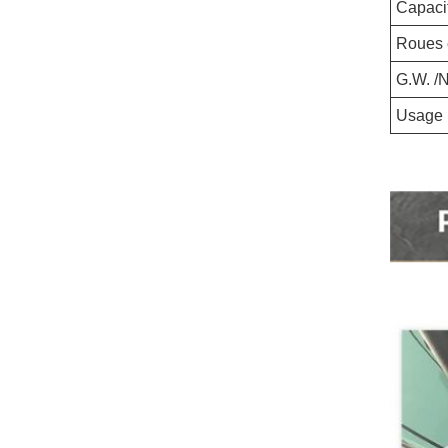
Capaci
Roues 
G.W. /
Usage