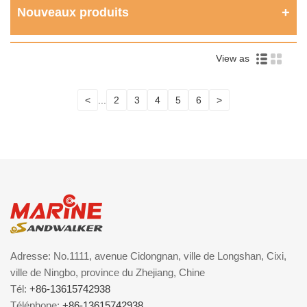
Nouveaux produits
View as
<
...
2
3
4
5
6
>
Adresse: No.1111, avenue Cidongnan, ville de Longshan, Cixi,
ville de Ningbo, province du Zhejiang, Chine
Tél:
+86-13615742938
Téléphone:
+86-13615742938