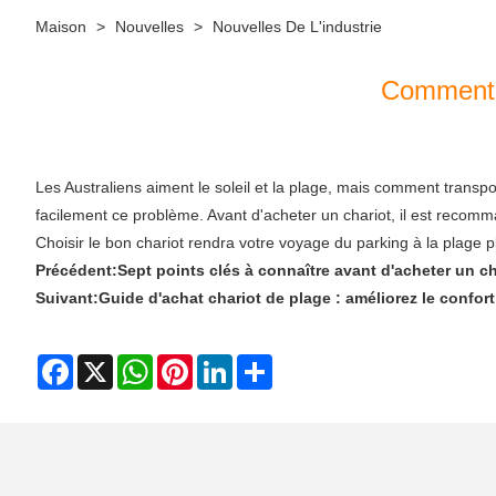
Maison
>
Nouvelles
>
Nouvelles De L'industrie
Comment c
Les Australiens aiment le soleil et la plage, mais comment tran
facilement ce problème. Avant d'acheter un chariot, il est recomma
Choisir le bon chariot rendra votre voyage du parking à la plage pl
Précédent:
Sept points clés à connaître avant d'acheter un c
Suivant:
Guide d'achat chariot de plage : améliorez le confort
Facebook
X
WhatsApp
Pinterest
LinkedIn
Share